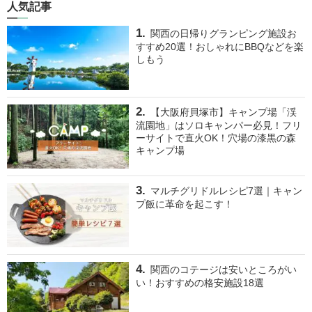
人気記事
関西の日帰りグランピング施設お
すすめ20選！おしゃれにBBQなどを楽
しもう
【大阪府貝塚市】キャンプ場「渓
流園地」はソロキャンパー必見！フリ
ーサイトで直火OK！穴場の漆黒の森
キャンプ場
マルチグリドルレシピ7選｜キャン
プ飯に革命を起こす！
関西のコテージは安いところがい
い！おすすめの格安施設18選