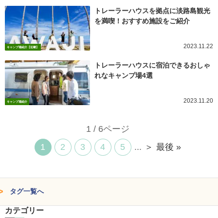
トレーラーハウスを拠点に淡路島観光
を満喫！おすすめ施設をご紹介
2023.11.22
キャンプ場紹介【近畿】
トレーラーハウスに宿泊できるおしゃ
れなキャンプ場4選
2023.11.20
キャンプ場紹介
1 / 6ページ
1
2
3
4
5
...
＞
最後 »
タグ一覧へ
カテゴリー