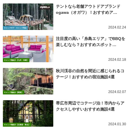
テントなら老舗アウトドアブランド
ogawa（オガワ）！おすすめア…
2024.02.24
キャンプギア・キャンプ用品
注目度の高い「糸島エリア」でBBQを
楽しむなら？おすすめスポット…
2024.02.18
キャンプ場紹介【九州・沖縄】
秋川渓谷の自然を間近に感じられるコ
テージ！おすすめの宿泊施設4選
2024.02.07
キャンプ場紹介【関東】
帯広市周辺でコテージ泊！市内からア
クセスしやすいおすすめ施設4選
2024.01.30
キャンプ場紹介【北海道・東北】