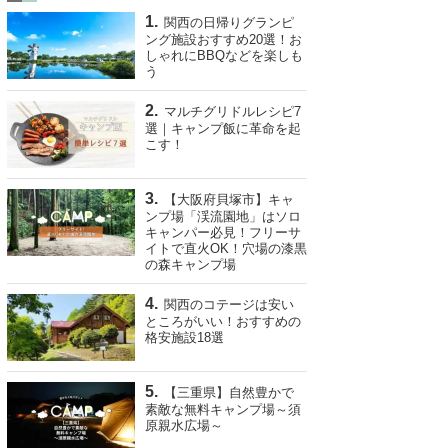
関西の日帰りグランピ
ング施設おすすめ20選！お
しゃれにBBQなどを楽しも
う
マルチグリドルレシピ7
選｜キャンプ飯に革命を起
こす！
【大阪府貝塚市】キャ
ンプ場「渓流園地」はソロ
キャンパー必見！フリーサ
イトで直火OK！穴場の漆黒
の森キャンプ場
関西のコテージは安い
ところがいい！おすすめの
格安施設18選
【三重県】自然豊かで
素敵な無料キャンプ場～須
原親水広場～