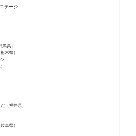
コテージ
T（群馬県）
（栃木県）
ジ
県）
）
けだ（福井県）
（岐阜県）