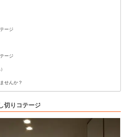
テージ
テージ
県）
ませんか？
し切りコテージ