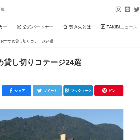
情報
カー
公式パートナー
焚き火とは
TAKIBIニュース
おすすめ貸し切りコテージ24選
め貸し切りコテージ24選
シェア
ツイート
ブックマーク
ピン