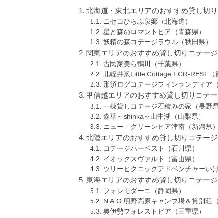
北海道・東北エリアのおすすめ貸し切り
ニセコひらふ泉郷（北海道）
星と森のロマントピア（青森県）
妖精の森コテージラウル（秋田県）
関東エリアのおすすめ貸し切りコテージ
古民家美ら鴨川（千葉県）
北軽井沢Little Cottage FOR-RES
那須ログコテージフィンランディア
甲信越エリアのおすすめ貸し切りコテー
一棟貸しコテージ石積みの家（長野
森華～shinka～山中湖（山梨県）
ニュー・グリーンピア津南（新潟県
北陸エリアのおすすめ貸し切りコテージ
コテージハーベスト（石川県）
イオックスヴァルト（富山県）
ツリーピクニックアドベンチャーい
東海エリアのおすすめ貸し切りコテージ
フォレモダーニ（静岡県）
N.A.O.明野高原キャンプ場＆貸別荘
奥伊勢フォレストピア（三重県）