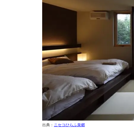
出典：
ニセコひらふ泉郷