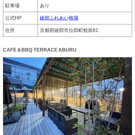
駐車場
あり
公式HP
綾部ふれあい牧場
住所
京都府綾部市位田町桧前81
CAFE＆BBQ TERRACE ABURU