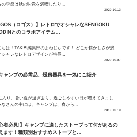
らの季節は秋の味覚を満喫したり...
2020.10.13
OGOS（ロゴス）】レトロでオシャレなSENGOKU
ADDINとのコラボアイテム…
にちは！TAKIBI編集部のよねじぃです！ どこか懐かしさが残
オシャレなレトロデザインが特長...
2020.10.07
キャンプの必需品、煖房器具を一気にご紹介
月に入り、暑い夏が過ぎ去り、過ごしやすい日が増えてきまし
みなさんの中には、キャンプは、春から...
2019.10.10
心者必見!】キャンプに適したストーブって何があるの
えます！種類別おすすめストーブと…