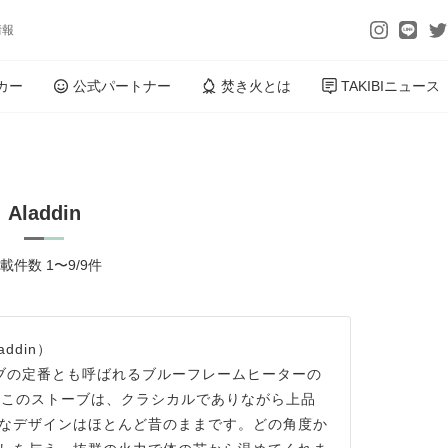
情報
カー
公式パートナー
焚き火とは
TAKIBIニュース
Aladdin
載件数 1〜9/9件
ddin）
トーブの定番とも呼ばれるブルーフレームヒーターの
つこのストーブは、クラシカルでありながら上品
なデザインはほとんど昔のままです。どの角度か