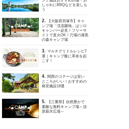
ング施設おすすめ20選！お
しゃれにBBQなどを楽しも
う
【大阪府貝塚市】キャ
ンプ場「渓流園地」はソロ
キャンパー必見！フリーサ
イトで直火OK！穴場の漆黒
の森キャンプ場
マルチグリドルレシピ7
選｜キャンプ飯に革命を起
こす！
関西のコテージは安い
ところがいい！おすすめの
格安施設18選
【三重県】自然豊かで
素敵な無料キャンプ場～須
原親水広場～