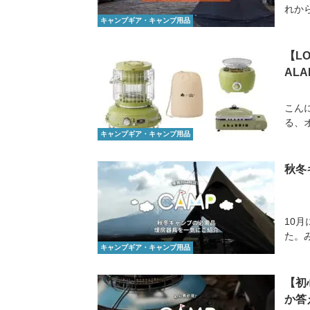
れか
キャンプギア・キャンプ用品
【L
AL
こん
る、
キャンプギア・キャンプ用品
秋冬
10
た。
キャンプギア・キャンプ用品
【初
か答