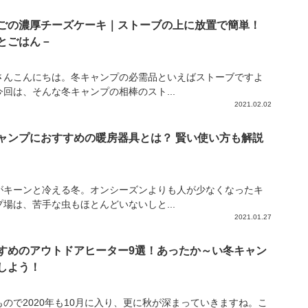
ごの濃厚チーズケーキ｜ストーブの上に放置で簡単！
とごはん－
さんこんにちは。冬キャンプの必需品といえばストーブですよ
今回は、そんな冬キャンプの相棒のスト...
2021.02.02
ャンプにおすすめの暖房器具とは？ 賢い使い方も解説
がキーンと冷える冬。オンシーズンよりも人が少なくなったキ
プ場は、苦手な虫もほとんどいないしと...
2021.01.27
すめのアウトドアヒーター9選！あったか～い冬キャン
しよう！
もので2020年も10月に入り、更に秋が深まっていきますね。こ