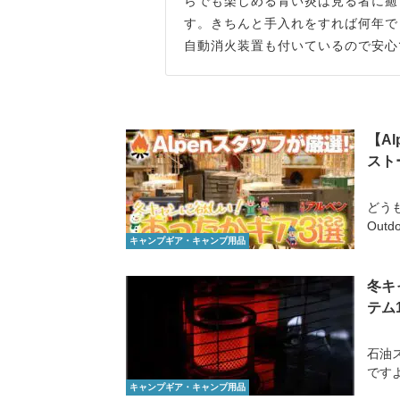
らでも楽しめる青い炎は見る者に癒
す。きちんと手入れをすれば何年で
自動消火装置も付いているので安心
【A
スト
どうも
Out
キャンプギア・キャンプ用品
冬キ
テム
石油
です
キャンプギア・キャンプ用品