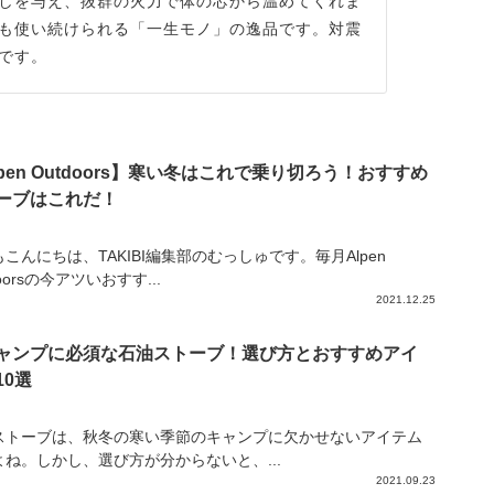
しを与え、抜群の火力で体の芯から温めてくれま
も使い続けられる「一生モノ」の逸品です。対震
です。
lpen Outdoors】寒い冬はこれで乗り切ろう！おすすめ
ーブはこれだ！
こんにちは、TAKIBI編集部のむっしゅです。毎月Alpen
doorsの今アツいおすす...
2021.12.25
ャンプに必須な石油ストーブ！選び方とおすすめアイ
10選
ストーブは、秋冬の寒い季節のキャンプに欠かせないアイテム
よね。しかし、選び方が分からないと、...
2021.09.23