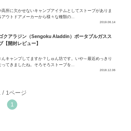
や高所に欠かせないキャンプアイテムとしてストーブがありま
各アウトドアメーカーから様々な種類の...
2019.06.14
ゴクアラジン（Sengoku Aladdin）ポータブルガスス
ブ【開封レビュー】
さんキャンプしてますか？しゅん坊です。いや～最近めっきり
なってきましたね。そろそろストーブを...
2018.12.06
1 / 1ページ
1