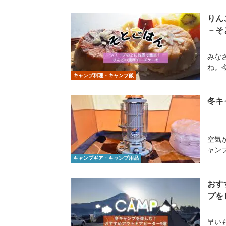
りん
－そ
みな
ね。
キャンプ料理・キャンプ飯
冬キ
空気
ャン
キャンプギア・キャンプ用品
おす
プを
早い