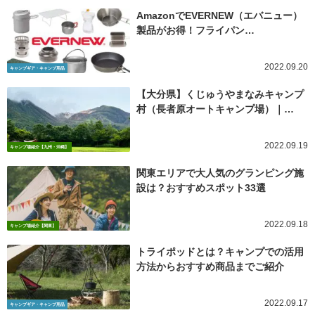
AmazonでEVERNEW（エバニュー）
製品がお得！フライパン…
2022.09.20
キャンプギア・キャンプ用品
【大分県】くじゅうやまなみキャンプ
村（長者原オートキャンプ場）｜…
2022.09.19
キャンプ場紹介【九州・沖縄】
関東エリアで大人気のグランピング施
設は？おすすめスポット33選
2022.09.18
キャンプ場紹介【関東】
トライポッドとは？キャンプでの活用
方法からおすすめ商品までご紹介
2022.09.17
キャンプギア・キャンプ用品