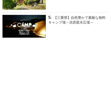
【三重県】自然豊かで素敵な無料
キャンプ場～須原親水広場～