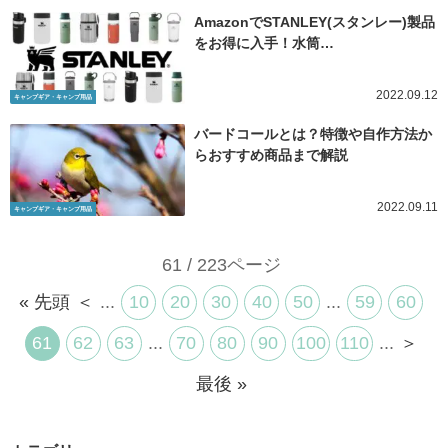
AmazonでSTANLEY(スタンレー)製品
をお得に入手！水筒…
2022.09.12
キャンプギア・キャンプ用品
バードコールとは？特徴や自作方法か
らおすすめ商品まで解説
2022.09.11
キャンプギア・キャンプ用品
61 / 223ページ
« 先頭
＜
...
10
20
30
40
50
...
59
60
61
62
63
...
70
80
90
100
110
...
＞
最後 »