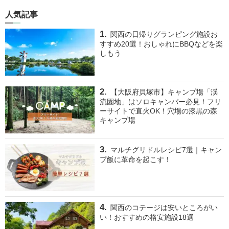
人気記事
関西の日帰りグランピング施設お
すすめ20選！おしゃれにBBQなどを楽
しもう
【大阪府貝塚市】キャンプ場「渓
流園地」はソロキャンパー必見！フリ
ーサイトで直火OK！穴場の漆黒の森
キャンプ場
マルチグリドルレシピ7選｜キャン
プ飯に革命を起こす！
関西のコテージは安いところがい
い！おすすめの格安施設18選