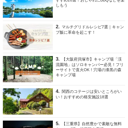
すすめ20選！おしゃれにBBQなどを楽
しもう
マルチグリドルレシピ7選｜キャン
プ飯に革命を起こす！
【大阪府貝塚市】キャンプ場「渓
流園地」はソロキャンパー必見！フリ
ーサイトで直火OK！穴場の漆黒の森
キャンプ場
関西のコテージは安いところがい
い！おすすめの格安施設18選
【三重県】自然豊かで素敵な無料