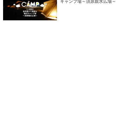
キャンプ場～須原親水広場～