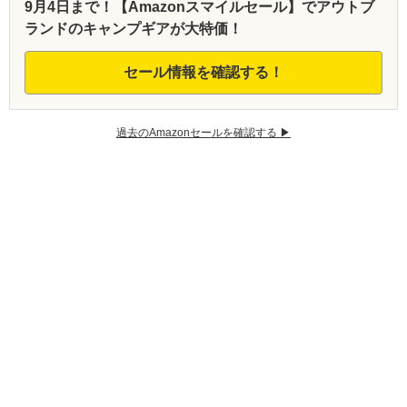
9月4日まで！【Amazonスマイルセール】でアウトブ
ランドのキャンプギアが大特価！
セール情報を確認する！
過去のAmazonセールを確認する ▶︎