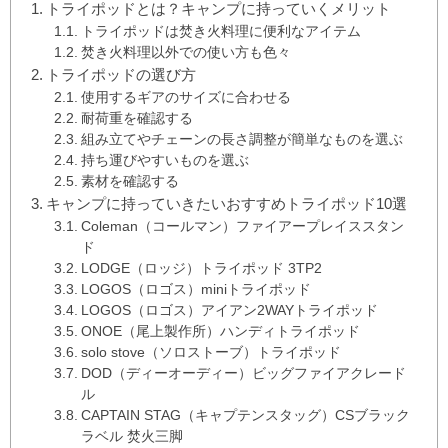
トライポッドとは？キャンプに持っていくメリット
トライポッドは焚き火料理に便利なアイテム
焚き火料理以外での使い方も色々
トライポッドの選び方
使用するギアのサイズに合わせる
耐荷重を確認する
組み立てやチェーンの長さ調整が簡単なものを選ぶ
持ち運びやすいものを選ぶ
素材を確認する
キャンプに持っていきたいおすすめトライポッド10選
Coleman（コールマン）ファイアープレイススタン
ド
LODGE（ロッジ）トライポッド 3TP2
LOGOS（ロゴス）miniトライポッド
LOGOS（ロゴス）アイアン2WAYトライポッド
ONOE（尾上製作所）ハンディトライポッド
solo stove（ソロストーブ）トライポッド
DOD（ディーオーディー）ビッグファイアクレード
ル
CAPTAIN STAG（キャプテンスタッグ）CSブラック
ラベル 焚火三脚