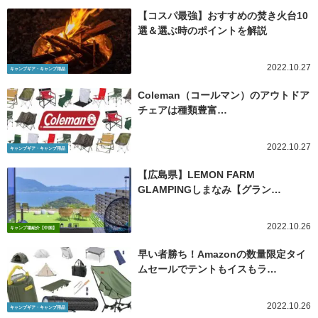
【コスパ最強】おすすめの焚き火台10
選＆選ぶ時のポイントを解説
2022.10.27
キャンプギア・キャンプ用品
Coleman（コールマン）のアウトドア
チェアは種類豊富…
2022.10.27
キャンプギア・キャンプ用品
【広島県】LEMON FARM
GLAMPINGしまなみ【グラン…
2022.10.26
キャンプ場紹介【中国】
早い者勝ち！Amazonの数量限定タイ
ムセールでテントもイスもラ…
2022.10.26
キャンプギア・キャンプ用品