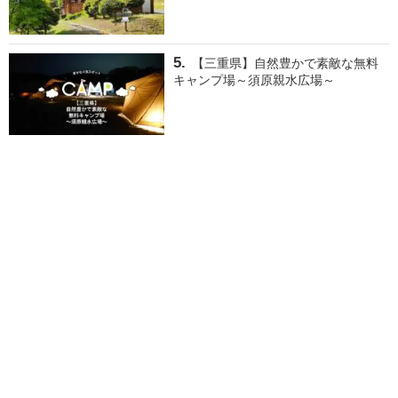
【三重県】自然豊かで素敵な無料
キャンプ場～須原親水広場～