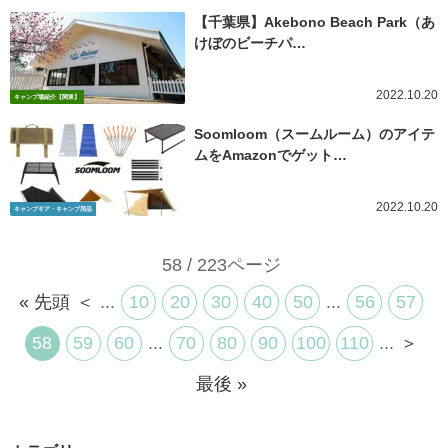
【千葉県】Akebono Beach Park（あ
けぼのビーチパ…
2022.10.20
キャンプ場紹介【関東】
Soomloom（スームルーム）のアイテ
ムをAmazonでゲット…
2022.10.20
キャンプギア・キャンプ用品
58 / 223ページ
« 先頭
＜
...
10
20
30
40
50
...
56
57
58
59
60
...
70
80
90
100
110
...
＞
最後 »