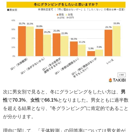
次に男女別で見ると、冬にグランピングをしたい方は、
男
性
で
70.3%
、
女性
で
66.1%
となりました。男女ともに過半数
を超える結果となり、”冬グランピング”に肯定的であること
が分かります。
理由に関して、「天体観測」の回答率については男女差が