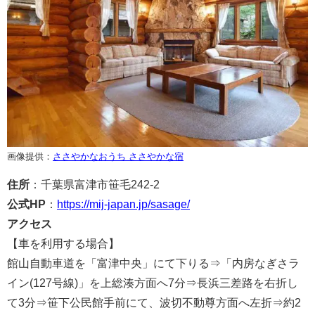
画像提供：
ささやかなおうち ささやかな宿
住所
：千葉県富津市笹毛242-2
公式HP
：
https://mij-japan.jp/sasage/
アクセス
【車を利用する場合】
館山自動車道を「富津中央」にて下りる⇒「内房なぎさラ
イン(127号線)」を上総湊方面へ7分⇒長浜三差路を右折し
て3分⇒笹下公民館手前にて、波切不動尊方面へ左折⇒約2