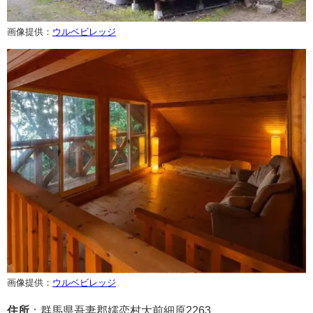
画像提供：
ウルベビレッジ
画像提供：
ウルベビレッジ
住所
：群馬県吾妻郡嬬恋村大前細原2263