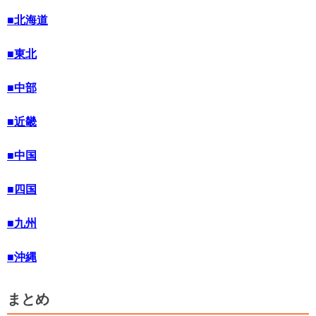
■北海道
■東北
■中部
■近畿
■中国
■四国
■九州
■沖縄
まとめ