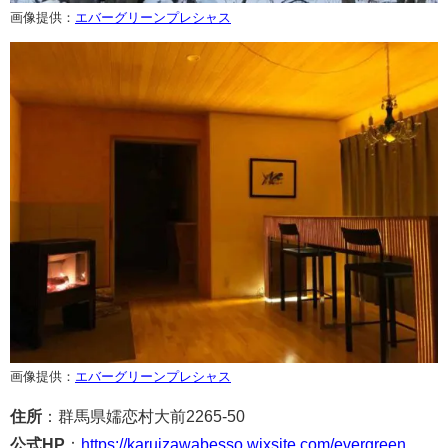
画像提供：
エバーグリーンプレシャス
画像提供：
エバーグリーンプレシャス
住所
：群馬県嬬恋村大前2265-50
公式HP
：
https://karuizawabesso.wixsite.com/evergreen