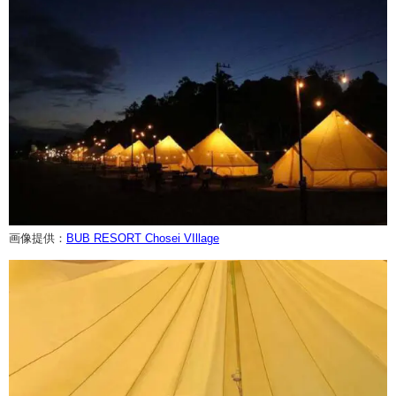
画像提供：
BUB RESORT Chosei VIllage