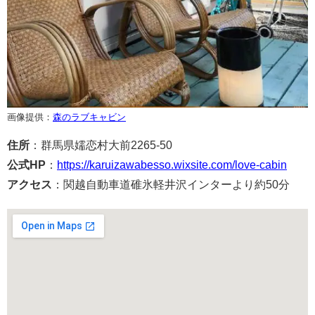
画像提供：
森のラブキャビン
住所
：群馬県嬬恋村大前2265-50
公式HP
：
https://karuizawabesso.wixsite.com/love-cabin
アクセス
：関越自動車道碓氷軽井沢インターより約50分