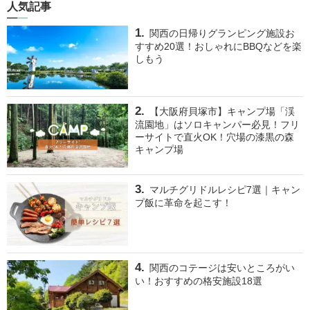
人気記事
関西の日帰りグランピング施設お
すすめ20選！おしゃれにBBQなどを楽
しもう
【大阪府貝塚市】キャンプ場「渓
流園地」はソロキャンパー必見！フリ
ーサイトで直火OK！穴場の漆黒の森
キャンプ場
マルチグリドルレシピ7選｜キャン
プ飯に革命を起こす！
関西のコテージは安いところがい
い！おすすめの格安施設18選