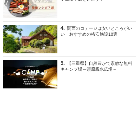
関西のコテージは安いところがい
い！おすすめの格安施設18選
【三重県】自然豊かで素敵な無料
キャンプ場～須原親水広場～