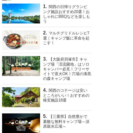
関西の日帰りグランピ
ング施設おすすめ20選！お
しゃれにBBQなどを楽しも
う
マルチグリドルレシピ7
選｜キャンプ飯に革命を起
こす！
【大阪府貝塚市】キャ
ンプ場「渓流園地」はソロ
キャンパー必見！フリーサ
イトで直火OK！穴場の漆黒
の森キャンプ場
関西のコテージは安い
ところがいい！おすすめの
格安施設18選
【三重県】自然豊かで
素敵な無料キャンプ場～須
原親水広場～