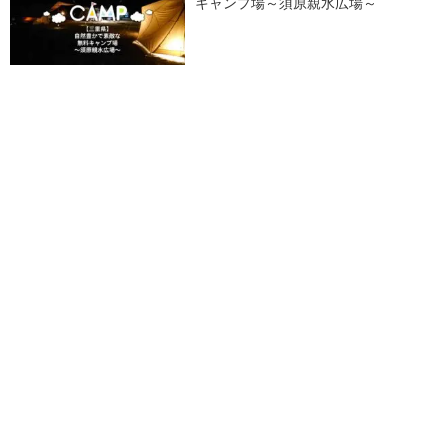
キャンプ場～須原親水広場～