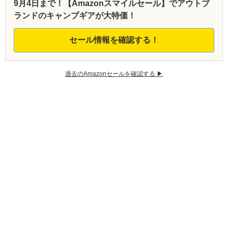
9月4日まで！【Amazonスマイルセール】でアウトブ
ランドのキャンプギアが大特価！
セール情報を確認する！
過去のAmazonセールを確認する ▶︎