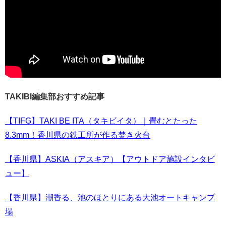
TAKIBI編集部おすすめ記事
【TIFG】TAKI BE ITA（タキビイタ）｜畳むとたった
8.3mm！香川県の鉄工所が作る焚き火台
【香川県】ASKIA（アスキア）【アウトドア施設インタビ
ュー】
【香川県】潮香る、池のほとりにある大池オートキャンプ
場