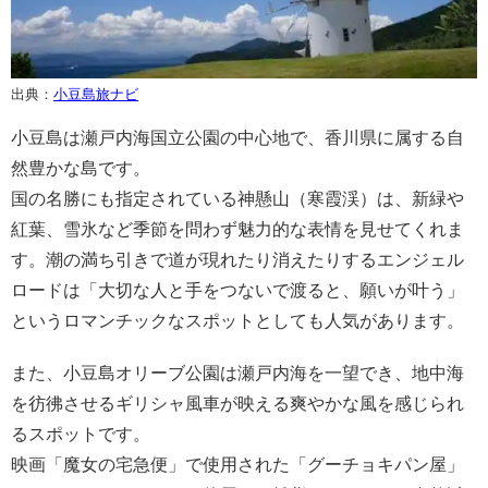
出典：
小豆島旅ナビ
小豆島は瀬戸内海国立公園の中心地で、香川県に属する自
然豊かな島です。
国の名勝にも指定されている神懸山（寒霞渓）は、新緑や
紅葉、雪氷など季節を問わず魅力的な表情を見せてくれま
す。潮の満ち引きで道が現れたり消えたりするエンジェル
ロードは「大切な人と手をつないで渡ると、願いが叶う」
というロマンチックなスポットとしても人気があります。
また、小豆島オリーブ公園は瀬戸内海を一望でき、地中海
を彷彿させるギリシャ風車が映える爽やかな風を感じられ
るスポットです。
映画「魔女の宅急便」で使用された「グーチョキパン屋」