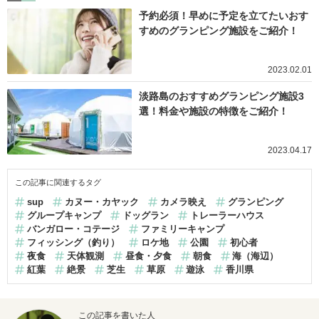
予約必須！早めに予定を立てたいおす
すめのグランピング施設をご紹介！
2023.02.01
淡路島のおすすめグランピング施設3
選！料金や施設の特徴をご紹介！
2023.04.17
この記事に関連するタグ
sup
カヌー・カヤック
カメラ映え
グランピング
グループキャンプ
ドッグラン
トレーラーハウス
バンガロー・コテージ
ファミリーキャンプ
フィッシング（釣り）
ロケ地
公園
初心者
夜食
天体観測
昼食・夕食
朝食
海（海辺）
紅葉
絶景
芝生
草原
遊泳
香川県
この記事を書いた人