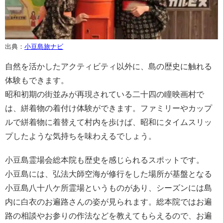
出典：
小豆島旅ナビ
自然を活かしたアクティビティ以外に、島の歴史に触れる
体験もできます。
昭和初期の街並みが再現されている二十四の瞳映画村で
は、絣着物の着付け体験ができます。ファミリーやカップ
ルで絣着物に着替えて村内を歩けば、昭和にタイムスリッ
プしたような気持ちを味わえるでしょう。
小豆島霊場会総本院も歴史を感じられるスポットです。
小豆島には、弘法大師空海が修行をした場所が基盤となる
小豆島八十八ケ所霊場というものがあり、シーズンには島
内に白衣のお遍路さんの姿が見られます。総本院ではお遍
路の相談やお参りの作法などを教えてもらえるので、お遍