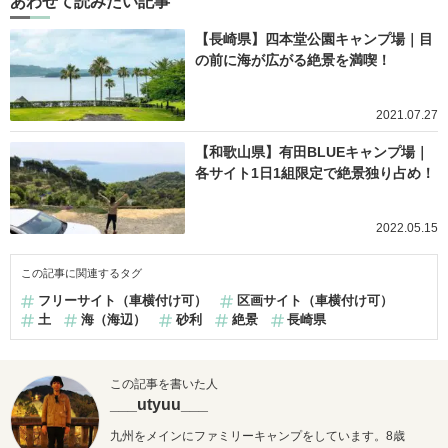
あわせて読みたい記事
【長崎県】四本堂公園キャンプ場｜目
の前に海が広がる絶景を満喫！
2021.07.27
【和歌山県】有田BLUEキャンプ場｜
各サイト1日1組限定で絶景独り占め！
2022.05.15
この記事に関連するタグ
フリーサイト（車横付け可）
区画サイト（車横付け可）
土
海（海辺）
砂利
絶景
長崎県
この記事を書いた人
___utyuu___
九州をメインにファミリーキャンプをしています。8歳