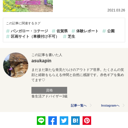
2021.03.26
この記事に関連するタグ
バンガロー・コテージ
佐賀県
体験レポート
公園
区画サイト（車横付け不可）
芝生
この記事を書いた人
asukapin
まだまだ新たな発見だらけのアウトドア世界。たくさんの笑
顔と経験をもらえる仲間と自然に感謝です。赤色ギアを集め
てます♡
資格
食生活アドバイザー3級
記事一覧へ
Instagramへ