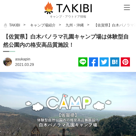
キャンプ・アウトドア情報
TAKIBI
キャンプ場紹介
九州・沖縄
【佐賀県】白木パノラマ
【佐賀県】白木パノラマ孔園キャンプ場は体験型自
然公園内の格安高品質施設！
asukapin
2021.03.29