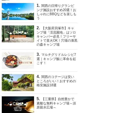
関西の日帰りグランピ
ング施設おすすめ20選！お
しゃれにBBQなどを楽しも
う
【大阪府貝塚市】キャ
ンプ場「渓流園地」はソロ
キャンパー必見！フリーサ
イトで直火OK！穴場の漆黒
の森キャンプ場
マルチグリドルレシピ7
選｜キャンプ飯に革命を起
こす！
関西のコテージは安い
ところがいい！おすすめの
格安施設18選
【三重県】自然豊かで
素敵な無料キャンプ場～須
原親水広場～