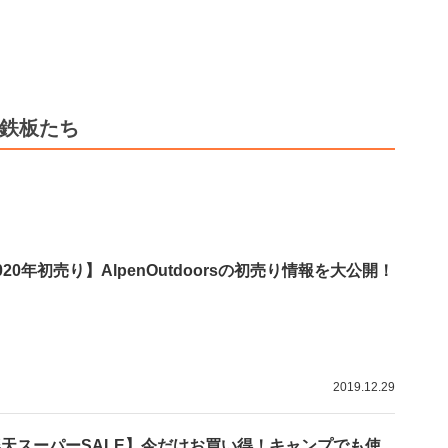
る鉄板たち
020年初売り】AlpenOutdoorsの初売り情報を大公開！
2019.12.29
天スーパーSALE】今だけお買い得！キャンプでも使