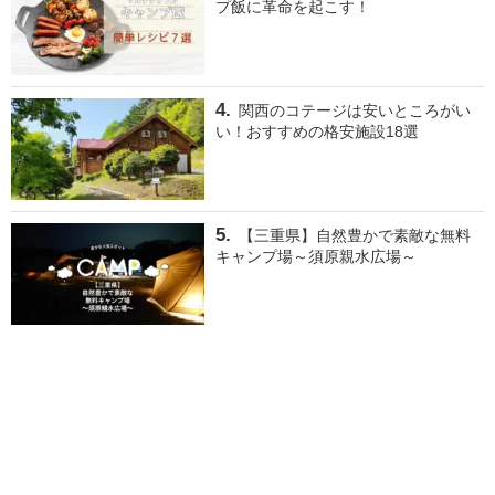
プ飯に革命を起こす！
関西のコテージは安いところがい
い！おすすめの格安施設18選
【三重県】自然豊かで素敵な無料
キャンプ場～須原親水広場～