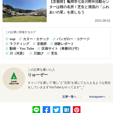
【京都府】亀岡市七谷川野外活動セン
ターは桜の名所！芝生と清流の「ふれ
あいの里」を楽しもう
2021.06.01
この記事に関連するタグ
sup
カヌー・カヤック
バンガロー・コテージ
ラフティング
京都府
体験レポート
動画・You Tube
区画サイト（車横付け可）
川（河原）
川遊び
芝生
この記事を書いた人
りゅーぞー
キャンプを通して"癒し"と"元気"を感じてもらえるような発信
をしていきますYouTubeもやってます^_^
記事一覧へ
Instagramへ