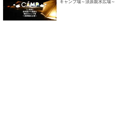
キャンプ場～須原親水広場～