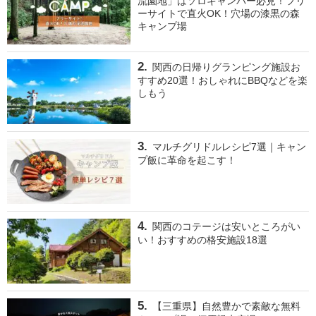
流園地」はソロキャンパー必見！フリ
ーサイトで直火OK！穴場の漆黒の森
キャンプ場
関西の日帰りグランピング施設お
すすめ20選！おしゃれにBBQなどを楽
しもう
マルチグリドルレシピ7選｜キャン
プ飯に革命を起こす！
関西のコテージは安いところがい
い！おすすめの格安施設18選
【三重県】自然豊かで素敵な無料