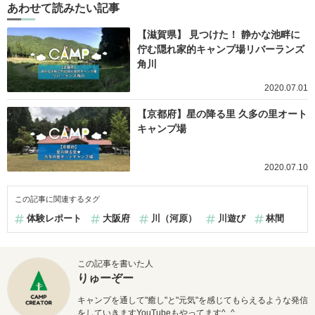
あわせて読みたい記事
【滋賀県】 見つけた！ 静かな池畔に
佇む隠れ家的キャンプ場リバーランズ
角川
2020.07.01
【京都府】星の降る里 久多の里オート
キャンプ場
2020.07.10
この記事に関連するタグ
体験レポート
大阪府
川（河原）
川遊び
林間
この記事を書いた人
りゅーぞー
キャンプを通して"癒し"と"元気"を感じてもらえるような発信
をしていきますYouTubeもやってます^_^