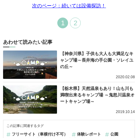
次のページ：続いては設備探訪！
1
2
あわせて読みたい記事
【神奈川県】子供も大人も大満足なキ
ャンプ場～長井海の手公園・ソレイユ
の丘～
2020.02.08
【栃木県】天然温泉もあり！山も川も
満喫出来るキャンプ場 ～鬼怒川温泉オ
ートキャンプ場～
2019.10.14
この記事に関連するタグ
フリーサイト（車横付け不可）
体験レポート
公園