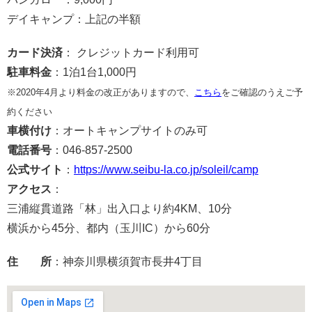
デイキャンプ：上記の半額
カード決済
： クレジットカード利用可
駐車料金
：1泊1台1,000円
※2020年4月より料金の改正がありますので、
こちら
をご確認のうえご予
約ください
車横付け
：オートキャンプサイトのみ可
電話番号
：046-857-2500
公式サイト
：
https://www.seibu-la.co.jp/soleil/camp
アクセス
：
三浦縦貫道路「林」出入口より約4KM、10分
横浜から45分、都内（玉川IC）から60分
住 所
：神奈川県横須賀市長井4丁目