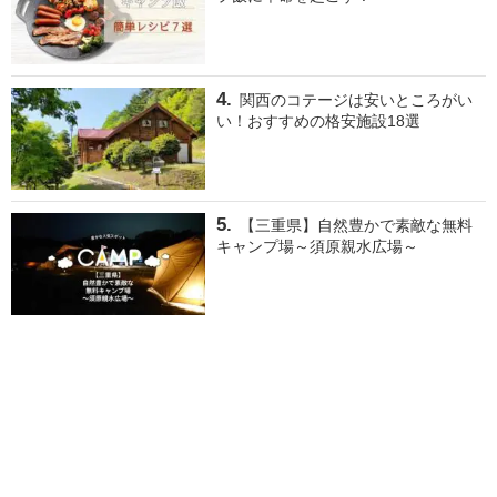
関西のコテージは安いところがい
い！おすすめの格安施設18選
【三重県】自然豊かで素敵な無料
キャンプ場～須原親水広場～