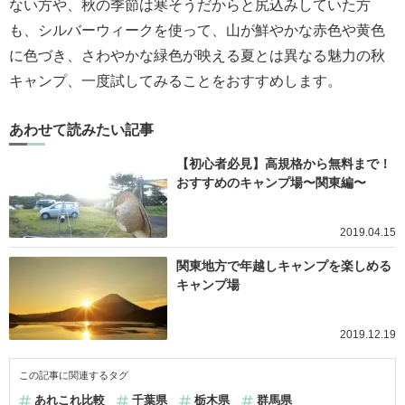
ない方や、秋の季節は寒そうだからと尻込みしていた方
も、シルバーウィークを使って、山が鮮やかな赤色や黄色
に色づき、さわやかな緑色が映える夏とは異なる魅力の秋
キャンプ、一度試してみることをおすすめします。
あわせて読みたい記事
【初心者必見】高規格から無料まで！
おすすめのキャンプ場〜関東編〜
2019.04.15
関東地方で年越しキャンプを楽しめる
キャンプ場
2019.12.19
この記事に関連するタグ
あれこれ比較
千葉県
栃木県
群馬県