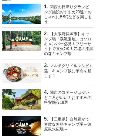
関西の日帰りグランピ
ング施設おすすめ20選！お
しゃれにBBQなどを楽しも
う
【大阪府貝塚市】キャ
ンプ場「渓流園地」はソロ
キャンパー必見！フリーサ
イトで直火OK！穴場の漆黒
の森キャンプ場
マルチグリドルレシピ7
選｜キャンプ飯に革命を起
こす！
関西のコテージは安い
ところがいい！おすすめの
格安施設18選
【三重県】自然豊かで
素敵な無料キャンプ場～須
原親水広場～