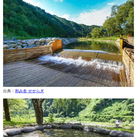
出典：
和み舎 せせらぎ