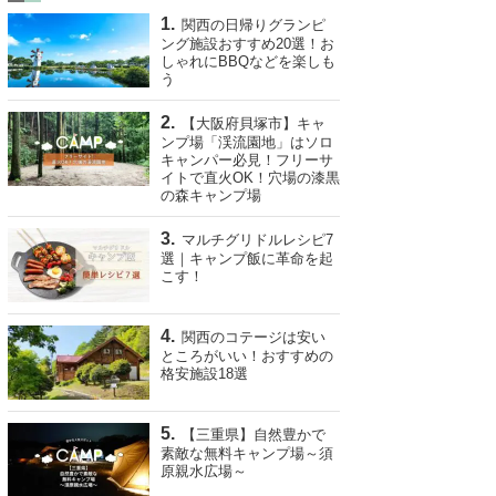
関西の日帰りグランピ
ング施設おすすめ20選！お
しゃれにBBQなどを楽しも
う
【大阪府貝塚市】キャ
ンプ場「渓流園地」はソロ
キャンパー必見！フリーサ
イトで直火OK！穴場の漆黒
の森キャンプ場
マルチグリドルレシピ7
選｜キャンプ飯に革命を起
こす！
関西のコテージは安い
ところがいい！おすすめの
格安施設18選
【三重県】自然豊かで
素敵な無料キャンプ場～須
原親水広場～