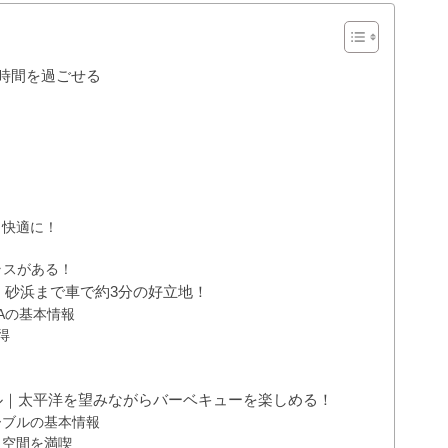
い時間を過ごせる
！
と快適に！
ラスがある！
JA｜砂浜まで車で約3分の好立地！
JAの基本情報
得
ル｜太平洋を望みながらバーベキューを楽しめる！
ーブルの基本情報
ト空間を満喫