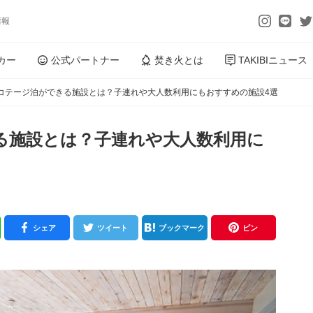
情報
カー
公式パートナー
焚き火とは
TAKIBIニュース
コテージ泊ができる施設とは？子連れや大人数利用にもおすすめの施設4選
る施設とは？子連れや大人数利用に
シェア
ツイート
ブックマーク
ピン