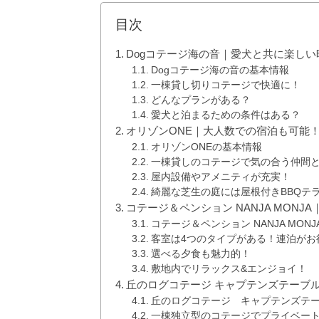
目次
Dogコテージ海の音｜愛犬と共に楽し
Dogコテージ海の音の基本情報
一棟貸し切りコテージで快適に！
どんなプランがある？
愛犬と泊まるための条件はある？
オリゾンONE｜大人数での宿泊も可能
オリゾンONEの基本情報
一棟貸しのコテージで気の合う仲間
屋内設備やアメニティが充実！
綺麗な芝生の庭には屋根付きBBQテ
コテージ＆ペンション NANJA MON
コテージ＆ペンション NANJA MON
客室は4つのタイプがある！連泊がお
選べる夕食も魅力的！
敷地内でリラックス&エンジョイ！
丘のログコテージ キャプテンズテーブ
丘のログコテージ キャプテンズテ
一棟独立型のコテージでプライベー