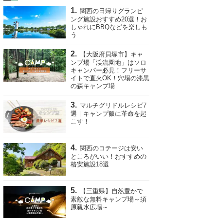
関西の日帰りグランピ
ング施設おすすめ20選！お
しゃれにBBQなどを楽しも
う
【大阪府貝塚市】キャ
ンプ場「渓流園地」はソロ
キャンパー必見！フリーサ
イトで直火OK！穴場の漆黒
の森キャンプ場
マルチグリドルレシピ7
選｜キャンプ飯に革命を起
こす！
関西のコテージは安い
ところがいい！おすすめの
格安施設18選
【三重県】自然豊かで
素敵な無料キャンプ場～須
原親水広場～