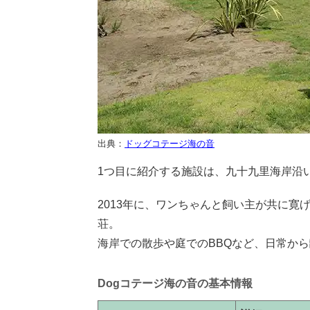
出典：
ドッグコテージ海の音
1つ目に紹介する施設は、九十九里海岸沿
2013年に、ワンちゃんと飼い主が共に
荘。
海岸での散歩や庭でのBBQなど、日常か
Dogコテージ海の音の基本情報