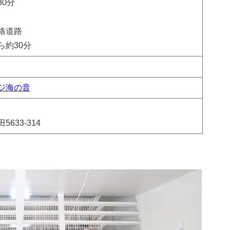
30分
絡道路
ら約30分
ジ海の音
633-314