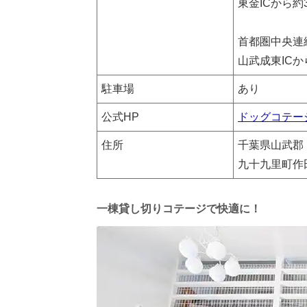
東金ICから約
首都圏中央連
山武成東ICか
駐車場
あり
公式HP
ドッグコテー
住所
千葉県山武郡
九十九里町作田5
一棟貸し切りコテージで快適に！