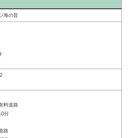
ジ海の音
ト
2
有料道路
10分
道路