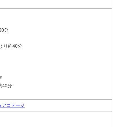
約20分
より約40分
下車
40分
ュアコテージ