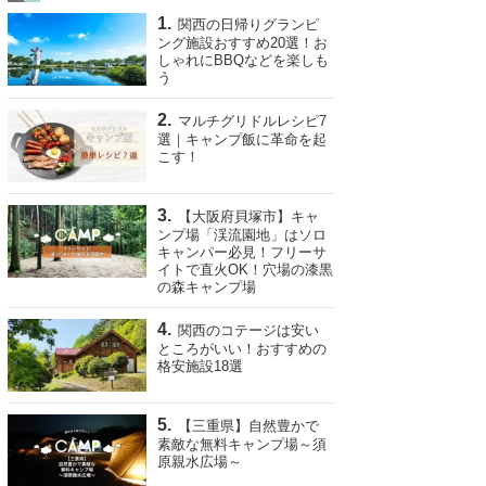
関西の日帰りグランピ
ング施設おすすめ20選！お
しゃれにBBQなどを楽しも
う
マルチグリドルレシピ7
選｜キャンプ飯に革命を起
こす！
【大阪府貝塚市】キャ
ンプ場「渓流園地」はソロ
キャンパー必見！フリーサ
イトで直火OK！穴場の漆黒
の森キャンプ場
関西のコテージは安い
ところがいい！おすすめの
格安施設18選
【三重県】自然豊かで
素敵な無料キャンプ場～須
原親水広場～