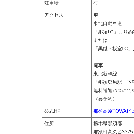
駐車場
有
アクセス
車
東北自動車道
「那須I.C」より
または
「黒磯・板室I.C」
電車
東北新幹線
「那須塩原駅」
無料送迎バスにて約
（要予約）
公式HP
那須高原TOWAピ
住所
栃木県那須郡
那須町高久乙3375