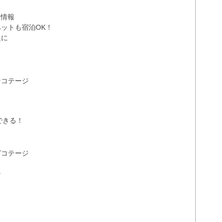
本情報
ットも宿泊OK！
題に
なコテージ
できる！
グコテージ
ン