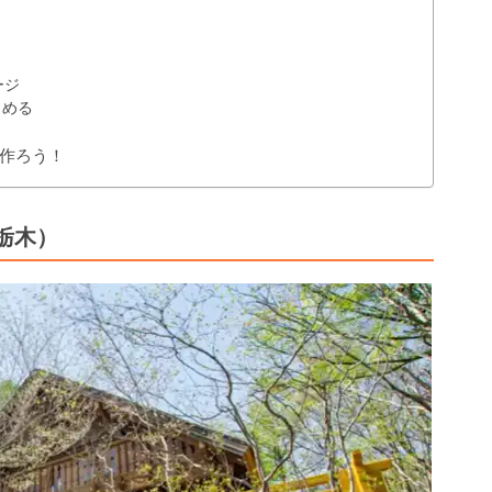
ージ
しめる
作ろう！
栃木）