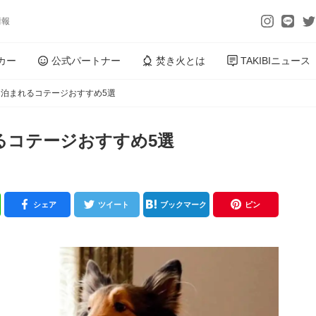
情報
カー
公式パートナー
焚き火とは
TAKIBIニュース
泊まれるコテージおすすめ5選
るコテージおすすめ5選
シェア
ツイート
ブックマーク
ピン