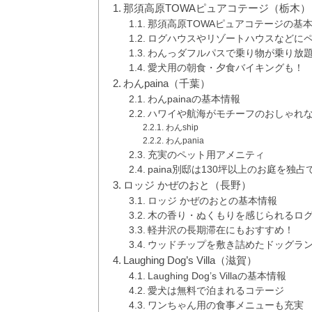
那須高原TOWAピュアコテージ（栃木）
那須高原TOWAピュアコテージの基
ログハウスやリゾートハウスなどにペ
わんっダフルパスで乗り物が乗り放
愛犬用の朝食・夕食バイキングも！
わんpaina（千葉）
わんpainaの基本情報
ハワイや航海がモチーフのおしゃれ
わんship
わんpania
充実のペット用アメニティ
paina別邸は130坪以上のお庭を独占
ロッジ かぜのおと（長野）
ロッジ かぜのおとの基本情報
木の香り・ぬくもりを感じられるロ
軽井沢の長期滞在にもおすすめ！
ウッドチップを敷き詰めたドッグラ
Laughing Dog’s Villa（滋賀）
Laughing Dog’s Villaの基本情報
愛犬は無料で泊まれるコテージ
ワンちゃん用の食事メニューも充実