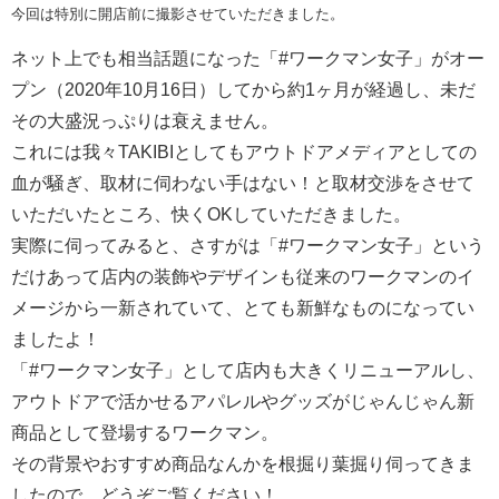
今回は特別に開店前に撮影させていただきました。
ネット上でも相当話題になった「#ワークマン女子」がオー
プン（2020年10月16日）してから約1ヶ月が経過し、未だ
その大盛況っぷりは衰えません。
これには我々TAKIBIとしてもアウトドアメディアとしての
血が騒ぎ、取材に伺わない手はない！と取材交渉をさせて
いただいたところ、快くOKしていただきました。
実際に伺ってみると、さすがは「#ワークマン女子」という
だけあって店内の装飾やデザインも従来のワークマンのイ
メージから一新されていて、とても新鮮なものになってい
ましたよ！
「#ワークマン女子」として店内も大きくリニューアルし、
アウトドアで活かせるアパレルやグッズがじゃんじゃん新
商品として登場するワークマン。
その背景やおすすめ商品なんかを根掘り葉掘り伺ってきま
したので、どうぞご覧ください！