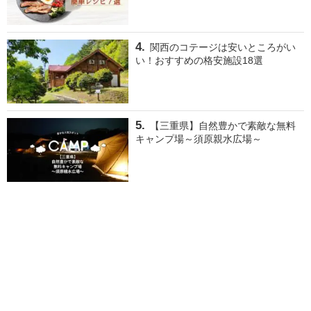
関西のコテージは安いところがい
い！おすすめの格安施設18選
【三重県】自然豊かで素敵な無料
キャンプ場～須原親水広場～