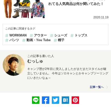
れてる人気商品は何か聞いてみた！
2020.11.19
この記事に関連するタグ
WORKMAN
アウター
シューズ
トップス
パンツ
動画・You Tube
帽子
この記事を書いた人
むっしゅ
キャンプ歴が2年目に突入しましたがまだまだスタイルが確
立していません。 今年はソロキャンとかキャンプツーリング
にいきたいなぁ～
記事一覧へ