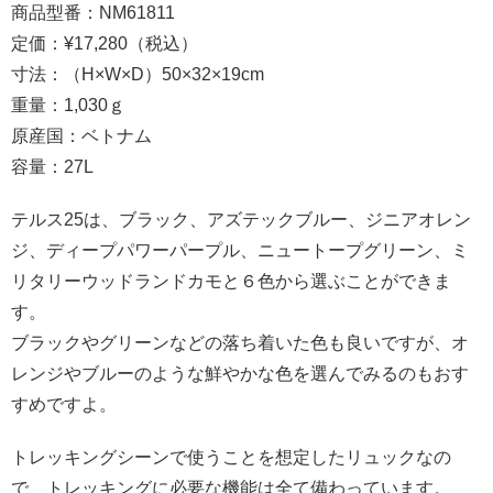
商品型番：NM61811
定価：¥17,280（税込）
寸法：（H×W×D）50×32×19cm
重量：1,030ｇ
原産国：ベトナム
容量：27L
テルス25は、ブラック、アズテックブルー、ジニアオレン
ジ、ディープパワーパープル、ニュートープグリーン、ミ
リタリーウッドランドカモと６色から選ぶことができま
す。
ブラックやグリーンなどの落ち着いた色も良いですが、オ
レンジやブルーのような鮮やかな色を選んでみるのもおす
すめですよ。
トレッキングシーンで使うことを想定したリュックなの
で、トレッキングに必要な機能は全て備わっています。