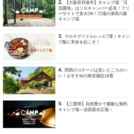
【大阪府貝塚市】キャンプ場「渓
流園地」はソロキャンパー必見！フリ
ーサイトで直火OK！穴場の漆黒の森
キャンプ場
マルチグリドルレシピ7選｜キャン
プ飯に革命を起こす！
関西のコテージは安いところがい
い！おすすめの格安施設18選
【三重県】自然豊かで素敵な無料
キャンプ場～須原親水広場～