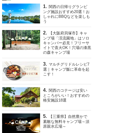
関西の日帰りグランピ
ング施設おすすめ20選！お
しゃれにBBQなどを楽しも
う
【大阪府貝塚市】キャ
ンプ場「渓流園地」はソロ
キャンパー必見！フリーサ
イトで直火OK！穴場の漆黒
の森キャンプ場
マルチグリドルレシピ7
選｜キャンプ飯に革命を起
こす！
関西のコテージは安い
ところがいい！おすすめの
格安施設18選
【三重県】自然豊かで
素敵な無料キャンプ場～須
原親水広場～