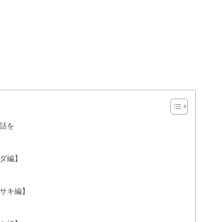
話を
ダ編】
サキ編】