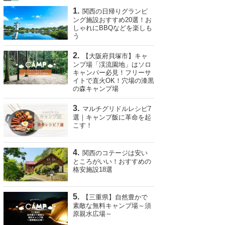
関西の日帰りグランピ
ング施設おすすめ20選！お
しゃれにBBQなどを楽しも
う
【大阪府貝塚市】キャ
ンプ場「渓流園地」はソロ
キャンパー必見！フリーサ
イトで直火OK！穴場の漆黒
の森キャンプ場
マルチグリドルレシピ7
選｜キャンプ飯に革命を起
こす！
関西のコテージは安い
ところがいい！おすすめの
格安施設18選
【三重県】自然豊かで
素敵な無料キャンプ場～須
原親水広場～