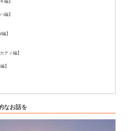
キ編】
ハ編】
W編】
カティ編】
M編】
的なお話を