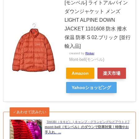
[モンベル] ライトアルパイン
ダウンジャケット メンズ
LIGHT ALPINE DOWN
JACKET 1101608 防水 撥水
保温 防寒 S 02.ブリック [並行
輸入品]
created by
Rinker
Mont-bell(モンベル)
Amazon
楽天市場
Yahooショッピング
✓あわせて読みたい
TAKIBI（タキビ） | キャンプ・グランピングなどアウトドアの
mont-bell（モンベル）のダウンで防寒対策！特徴やお
手入れ、...