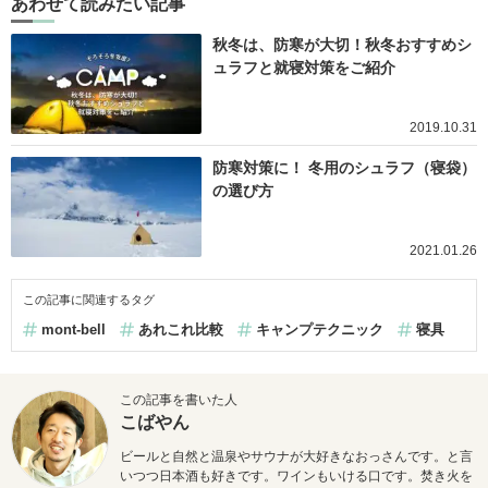
あわせて読みたい記事
秋冬は、防寒が大切！秋冬おすすめシ
ュラフと就寝対策をご紹介
2019.10.31
防寒対策に！ 冬用のシュラフ（寝袋）
の選び方
2021.01.26
この記事に関連するタグ
mont-bell
あれこれ比較
キャンプテクニック
寝具
この記事を書いた人
こばやん
ビールと自然と温泉やサウナが大好きなおっさんです。と言
いつつ日本酒も好きです。ワインもいける口です。焚き火を