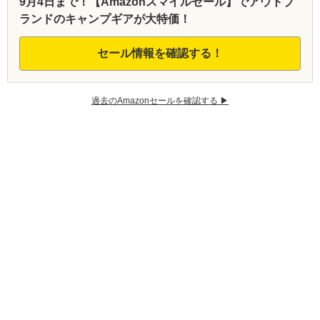
9月4日まで！【Amazonスマイルセール】でアウトブ
ランドのキャンプギアが大特価！
セール情報を確認する！
過去のAmazonセールを確認する ▶︎