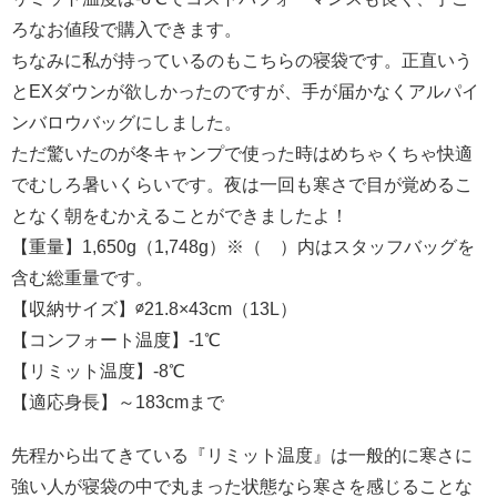
ろなお値段で購入できます。
ちなみに私が持っているのもこちらの寝袋です。正直いう
とEXダウンが欲しかったのですが、手が届かなくアルパイ
ンバロウバッグにしました。
ただ驚いたのが冬キャンプで使った時はめちゃくちゃ快適
でむしろ暑いくらいです。夜は一回も寒さで目が覚めるこ
となく朝をむかえることができましたよ！
【重量】1,650g（1,748g）※（ ）内はスタッフバッグを
含む総重量です。
【収納サイズ】∅21.8×43cm（13L）
【コンフォート温度】-1℃
【リミット温度】-8℃
【適応身長】～183cmまで
先程から出てきている『リミット温度』は一般的に寒さに
強い人が寝袋の中で丸まった状態なら寒さを感じることな