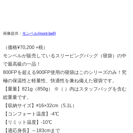
画像提供：
モンベル(mont-bell)
（価格¥70,200 +税）
モンベルが販売しているスリーピングバッグ（寝袋）の中
で最高級の一品！
800FPを超える900FP使用の寝袋はこのシリーズのみ！究
極の保温性と軽量性、快適性を兼ね備えた寝袋です。
【重量】821g（850g） ※（ ）内はスタッフバッグを含む
総重量です。
【収納サイズ】∅16×32cm（5.1L）
【コンフォート温度】-4℃
【リミット温度】-10℃
【適応身長】～183cmまで