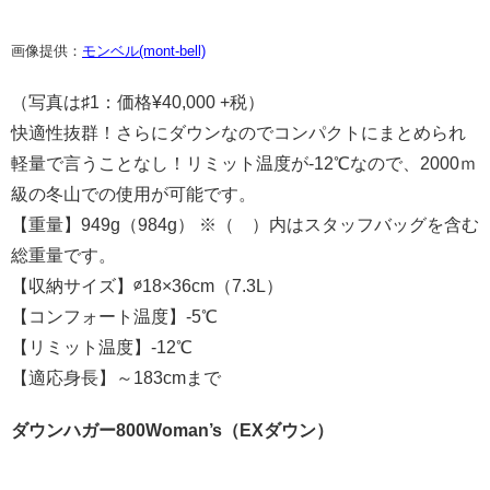
画像提供：
モンベル(mont-bell)
（写真は♯1：価格¥40,000 +税）
快適性抜群！さらにダウンなのでコンパクトにまとめられ
軽量で言うことなし！リミット温度が-12℃なので、2000ｍ
級の冬山での使用が可能です。
【重量】949g（984g） ※（ ）内はスタッフバッグを含む
総重量です。
【収納サイズ】∅18×36cm（7.3L）
【コンフォート温度】-5℃
【リミット温度】-12℃
【適応身長】～183cmまで
ダウンハガー800Woman’s（EXダウン）