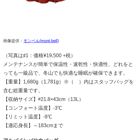
画像提供：
モンベル(mont-bell)
（写真は♯1：価格¥19,500 +税）
メンテナンスが簡単で保温性・速乾性・快適性、どれをと
っても一級品で、冬山でも快適な睡眠が確保できます。
【重量】1,680g（1,781g）※（ ）内はスタッフバッグを
含む総重量です。
【収納サイズ】∅21.8×43cm（13L）
【コンフォート温度】-3℃
【リミット温度】-9℃
【適応身長】～183cmまで