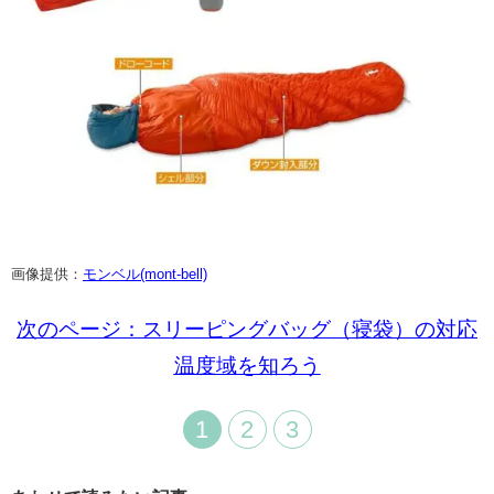
画像提供：
モンベル(mont-bell)
次のページ：スリーピングバッグ（寝袋）の対応
温度域を知ろう
1
2
3