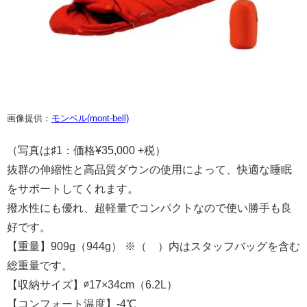
画像提供：
モンベル(mont-bell)
（写真は♯1：価格¥35,000 +税）
抜群の伸縮性と高品質ダウンの使用によって、快適な睡眠
をサポートしてくれます。
撥水性にも優れ、超軽量でコンパクトなので使い勝手も良
好です。
【重量】909g（944g） ※（ ）内はスタッフバッグを含む
総重量です。
【収納サイズ】∅17×34cm（6.2L）
【コンフォート温度】-4℃