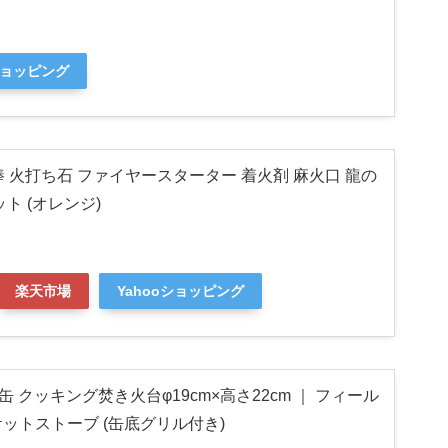
ショッピング
き棒 火打ち石 ファイヤースターター 着火剤 麻火口 龍の
ト (オレンジ)
楽天市場
Yahooショッピング
缶 クッキング焚き火台φ19cm×高さ22cm ｜ フィール
ットストーブ (缶底グリル付き)