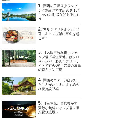
関西の日帰りグランピ
ング施設おすすめ20選！お
しゃれにBBQなどを楽しも
う
マルチグリドルレシピ7
選｜キャンプ飯に革命を起
こす！
【大阪府貝塚市】キャ
ンプ場「渓流園地」はソロ
キャンパー必見！フリーサ
イトで直火OK！穴場の漆黒
の森キャンプ場
関西のコテージは安い
ところがいい！おすすめの
格安施設18選
【三重県】自然豊かで
素敵な無料キャンプ場～須
原親水広場～