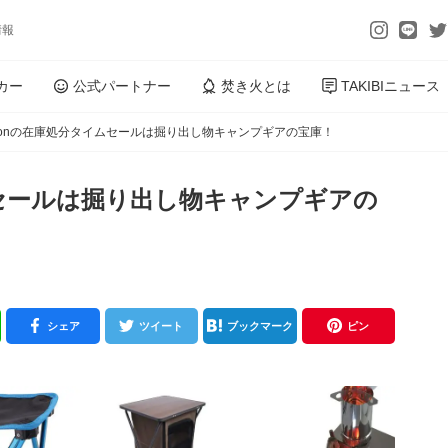
情報
カー
公式パートナー
焚き火とは
TAKIBIニュース
zonの在庫処分タイムセールは掘り出し物キャンプギアの宝庫！
ムセールは掘り出し物キャンプギアの
シェア
ツイート
ブックマーク
ピン