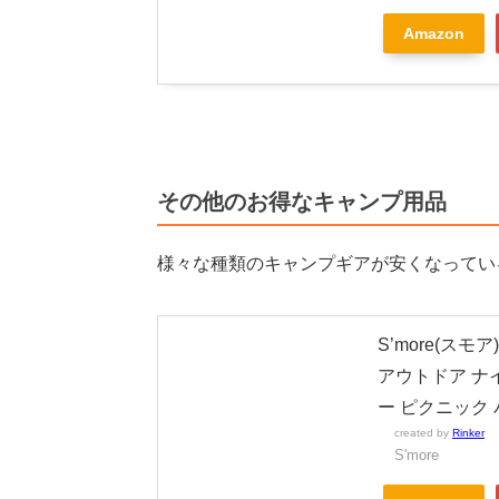
Amazon
その他のお得なキャンプ用品
様々な種類のキャンプギアが安くなってい
S’more(スモア
アウトドア ナ
ー ピクニック
created by
Rinker
S'more