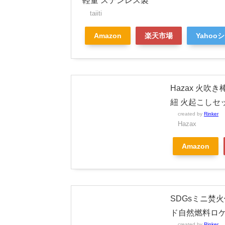
軽量 ステンレス製
taiiti
Amazon
楽天市場
Yahoo
Hazax 火吹
紐 火起こしセッ
created by
Rinker
Hazax
Amazon
SDGsミニ焚火
ド自然燃料ロケ
created by
Rinker