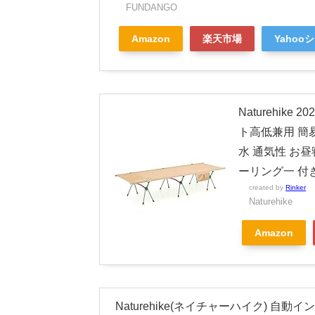
FUNDANGO
Amazon
楽天市場
Yahoo
Naturehik
ト高低兼用 簡易
水 通気性 お昼
ーリング一 付き
created by
Rinker
Naturehike
Amazon
Naturehike(ネイチャーハイク) 自