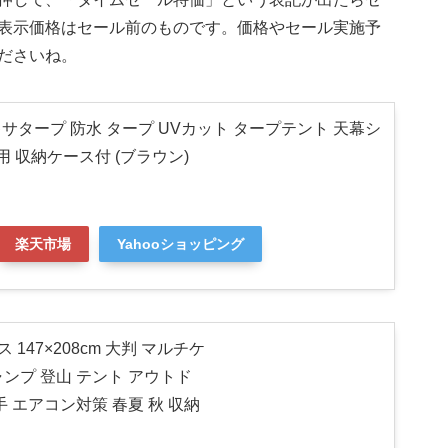
表示価格はセール前のものです。価格やセール実施予
ださいね。
] ヘキサタープ 防水 タープ UVカット タープテント 天幕シ
人用 収納ケース付 (ブラウン)
楽天市場
Yahooショッピング
 147×208cm 大判 マルチケ
ャンプ 登山 テント アウトド
手 エアコン対策 春夏 秋 収納