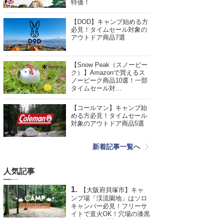
特価！
【DOD】キャンプ始める方
必見！タイムセール対象の
アウトドア商品7選
【Snow Peak（スノーピー
ク）】Amazonで買えるス
ノーピーク商品10選！一部
タイムセール対…
【コールマン】キャンプ始
める方必見！タイムセール
対象のアウトドア商品5選
新着記事一覧へ
人気記事
【大阪府貝塚市】キャ
ンプ場「渓流園地」はソロ
キャンパー必見！フリーサ
イトで直火OK！穴場の漆黒