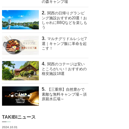
の森キャンプ場
関西の日帰りグランピ
ング施設おすすめ20選！お
しゃれにBBQなどを楽しも
う
マルチグリドルレシピ7
選｜キャンプ飯に革命を起
こす！
関西のコテージは安い
ところがいい！おすすめの
格安施設18選
【三重県】自然豊かで
素敵な無料キャンプ場～須
原親水広場～
TAKIBIニュース
2024.10.01