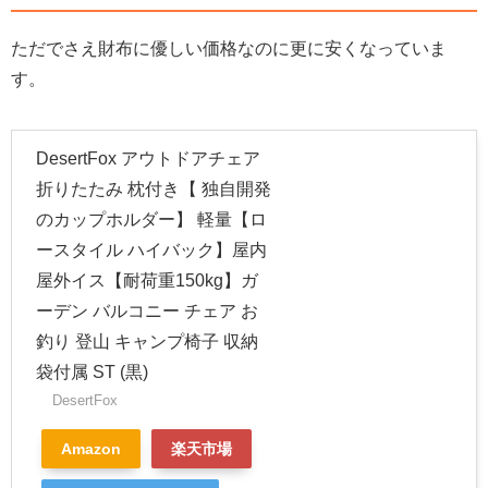
ただでさえ財布に優しい価格なのに更に安くなっていま
す。
DesertFox アウトドアチェア
折りたたみ 枕付き【 独自開発
のカップホルダー】 軽量【ロ
ースタイル ハイバック】屋内
屋外イス【耐荷重150kg】ガ
ーデン バルコニー チェア お
釣り 登山 キャンプ椅子 収納
袋付属 ST (黒)
DesertFox
Amazon
楽天市場