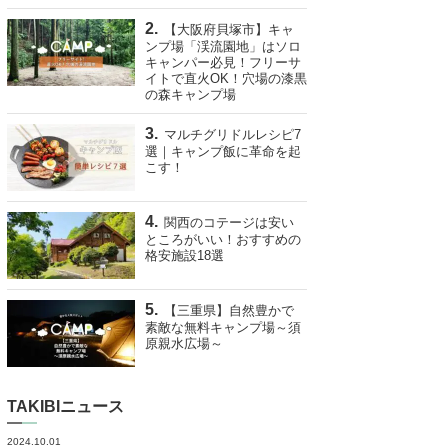
【大阪府貝塚市】キャ
ンプ場「渓流園地」はソロ
キャンパー必見！フリーサ
イトで直火OK！穴場の漆黒
の森キャンプ場
マルチグリドルレシピ7
選｜キャンプ飯に革命を起
こす！
関西のコテージは安い
ところがいい！おすすめの
格安施設18選
【三重県】自然豊かで
素敵な無料キャンプ場～須
原親水広場～
TAKIBIニュース
2024.10.01