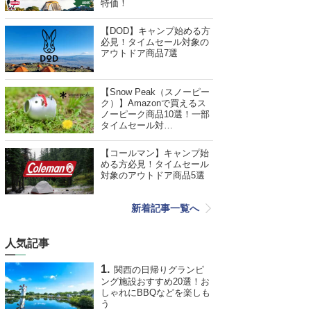
特価！
【DOD】キャンプ始める方
必見！タイムセール対象の
アウトドア商品7選
【Snow Peak（スノーピー
ク）】Amazonで買えるス
ノーピーク商品10選！一部
タイムセール対…
【コールマン】キャンプ始
める方必見！タイムセール
対象のアウトドア商品5選
新着記事一覧へ
人気記事
関西の日帰りグランピ
ング施設おすすめ20選！お
しゃれにBBQなどを楽しも
う