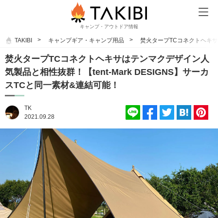
キャンプ・アウトドア情報
TAKIBI
キャンプギア・キャンプ用品
焚火タープTCコネクトヘキサは
焚火タープTCコネクトヘキサはテンマクデザイン人
気製品と相性抜群！【tent-Mark DESIGNS】サーカ
スTCと同一素材&連結可能！
TK
2021.09.28