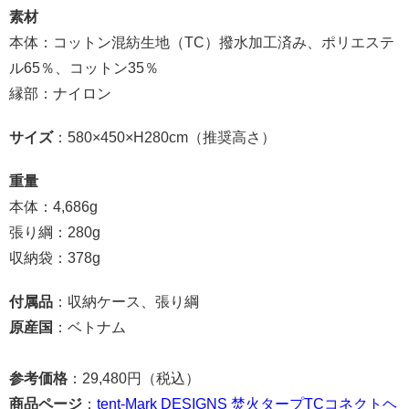
素材
本体：コットン混紡生地（TC）撥水加工済み、ポリエステ
ル65％、コットン35％
縁部：ナイロン
サイズ
：580×450×H280cm（推奨高さ）
重量
本体：4,686g
張り綱：280g
収納袋：378g
付属品
：収納ケース、張り綱
原産国
：ベトナム
参考価格
：29,480円（税込）
商品ページ
：
tent-Mark DESIGNS 焚火タープTCコネクトヘ