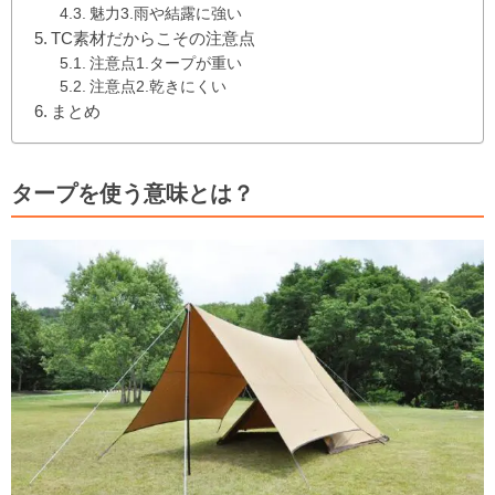
魅力3.雨や結露に強い
TC素材だからこその注意点
注意点1.タープが重い
注意点2.乾きにくい
まとめ
タープを使う意味とは？