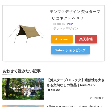
テンマクデザイン 焚火タープ
TC コネクト ヘキサ
created by
Rinker
テンマクデザイン
Amazon
楽天市場
Yahooショッピング
あわせて読みたい記事
【焚火タープTCレクタ】遮熱性も大き
さも文句なしの逸品｜tent-Mark
DESIGNS
2019.08.11
1位はまさかのアレ！？2019年ベスト