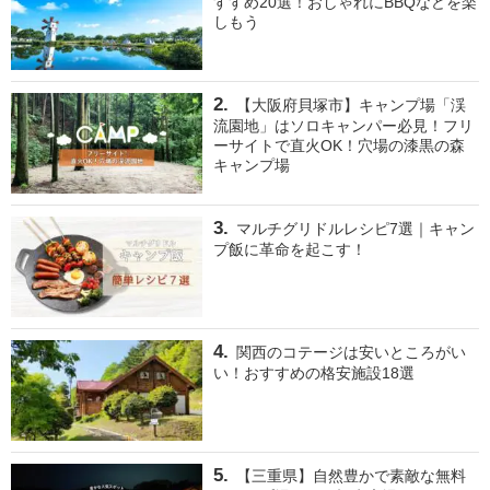
すすめ20選！おしゃれにBBQなどを楽
しもう
【大阪府貝塚市】キャンプ場「渓
流園地」はソロキャンパー必見！フリ
ーサイトで直火OK！穴場の漆黒の森
キャンプ場
マルチグリドルレシピ7選｜キャン
プ飯に革命を起こす！
関西のコテージは安いところがい
い！おすすめの格安施設18選
【三重県】自然豊かで素敵な無料