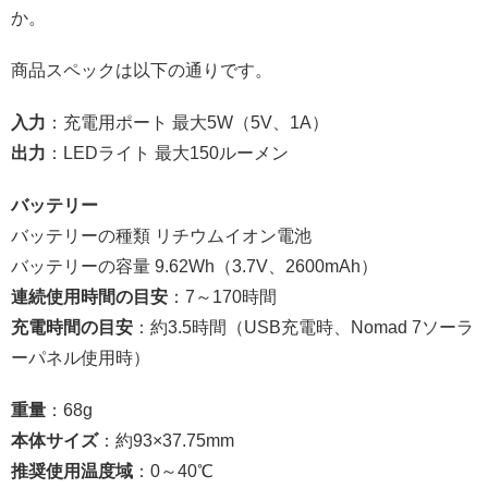
か。
商品スペックは以下の通りです。
入力
：充電用ポート 最大5W（5V、1A）
出力
：LEDライト 最大150ルーメン
バッテリー
バッテリーの種類 リチウムイオン電池
バッテリーの容量 9.62Wh（3.7V、2600mAh）
連続使用時間の目安
：7～170時間
充電時間の目安
：約3.5時間（USB充電時、Nomad 7ソーラ
ーパネル使用時）
重量
：68g
本体サイズ
：約93×37.75mm
推奨使用温度域
：0～40℃