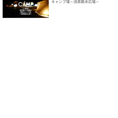
キャンプ場～須原親水広場～