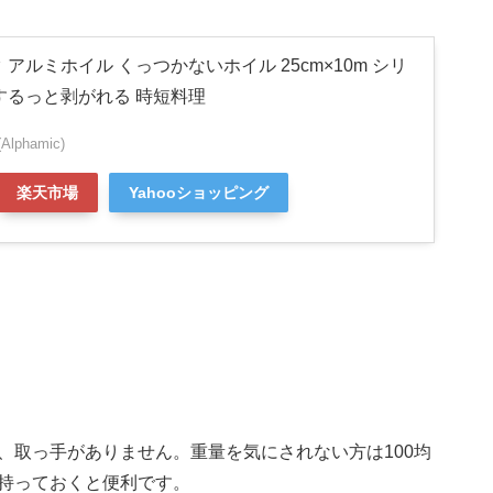
アルミホイル くっつかないホイル 25cm×10m シリ
するっと剥がれる 時短料理
phamic)
楽天市場
Yahooショッピング
、取っ手がありません。重量を気にされない方は100均
持っておくと便利です。