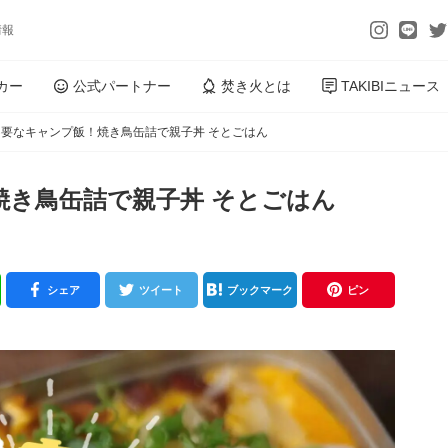
情報
カー
公式パートナー
焚き火とは
TAKIBIニュース
要なキャンプ飯！焼き鳥缶詰で親子丼 そとごはん
焼き鳥缶詰で親子丼 そとごはん
シェア
ツイート
ブックマーク
ピン