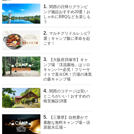
関西の日帰りグランピ
ング施設おすすめ20選！お
しゃれにBBQなどを楽しも
う
マルチグリドルレシピ7
選｜キャンプ飯に革命を起
こす！
【大阪府貝塚市】キャ
ンプ場「渓流園地」はソロ
キャンパー必見！フリーサ
イトで直火OK！穴場の漆黒
の森キャンプ場
関西のコテージは安い
ところがいい！おすすめの
格安施設18選
【三重県】自然豊かで
素敵な無料キャンプ場～須
原親水広場～