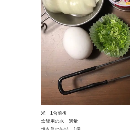
米 1合前後
炊飯用の水 適量
焼き鳥の缶詰 1個