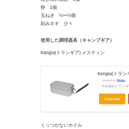
卵 1個
玉ねぎ ¼〜½個
刻みネギ 少々
使用した調理器具（キャンプギア）
trangia(トランギア) メスティン
trangia(ト
created by
Rinker
trangia(トラン
Amazon
くっつかないホイル