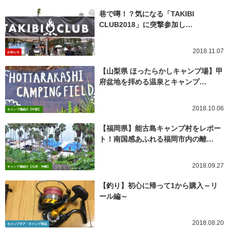
巷で噂！？気になる「TAKIBI
CLUB2018」に突撃参加し…
2018.11.07
お知らせ
【山梨県 ほったらかしキャンプ場】甲
府盆地を拝める温泉とキャンプ…
2018.10.06
キャンプ場紹介【中部】
【福岡県】能古島キャンプ村をレポー
ト！南国感あふれる福岡市内の離…
2018.09.27
キャンプ場紹介【九州・沖縄】
【釣り】初心に帰って1から購入～リ
ール編～
2018.08.20
キャンプギア・キャンプ用品