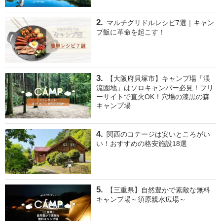
マルチグリドルレシピ7選｜キャン
プ飯に革命を起こす！
【大阪府貝塚市】キャンプ場「渓
流園地」はソロキャンパー必見！フリ
ーサイトで直火OK！穴場の漆黒の森
キャンプ場
関西のコテージは安いところがい
い！おすすめの格安施設18選
【三重県】自然豊かで素敵な無料
キャンプ場～須原親水広場～