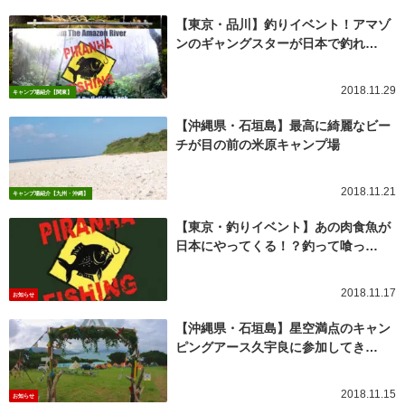
【東京・品川】釣りイベント！アマゾ
ンのギャングスターが日本で釣れ…
2018.11.29
キャンプ場紹介【関東】
【沖縄県・石垣島】最高に綺麗なビー
チが目の前の米原キャンプ場
2018.11.21
キャンプ場紹介【九州・沖縄】
【東京・釣りイベント】あの肉食魚が
日本にやってくる！？釣って喰っ…
2018.11.17
お知らせ
【沖縄県・石垣島】星空満点のキャン
ピングアース久宇良に参加してき…
2018.11.15
お知らせ