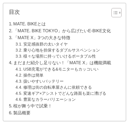
目次
MATE. BIKEとは
「MATE. BIKE TOKYO」から広げたいE-BIKE文化
「MATE X」3つの大きな特徴
安定感抜群の太いタイヤ
乗り心地を担保するダブルサスペンション
様々な場所に持っていけるポータブル性
まだまだ紹介し足りない！「MATE X」は機能満載
USB充電ができる&モニターもカッコいい
操作は簡単
扱いやすいバッテリー
修理は街の自転車屋さんに依頼できる
変速ギア×アシストでどんな路面も楽に漕げる
豊富なカラーバリエーション
桜が舞う中で試乗！
製品概要