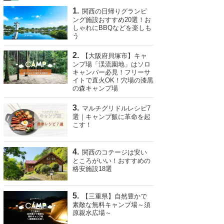
関西の日帰りグランピ
ング施設おすすめ20選！お
しゃれにBBQなどを楽しも
う
【大阪府貝塚市】キャ
ンプ場「渓流園地」はソロ
キャンパー必見！フリーサ
イトで直火OK！穴場の漆黒
の森キャンプ場
マルチグリドルレシピ7
選｜キャンプ飯に革命を起
こす！
関西のコテージは安い
ところがいい！おすすめの
格安施設18選
【三重県】自然豊かで
素敵な無料キャンプ場～須
原親水広場～