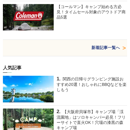
【コールマン】キャンプ始める方必
見！タイムセール対象のアウトドア商
品5選
新着記事一覧へ
人気記事
関西の日帰りグランピング施設お
すすめ20選！おしゃれにBBQなどを楽
しもう
【大阪府貝塚市】キャンプ場「渓
流園地」はソロキャンパー必見！フリ
ーサイトで直火OK！穴場の漆黒の森
キャンプ場