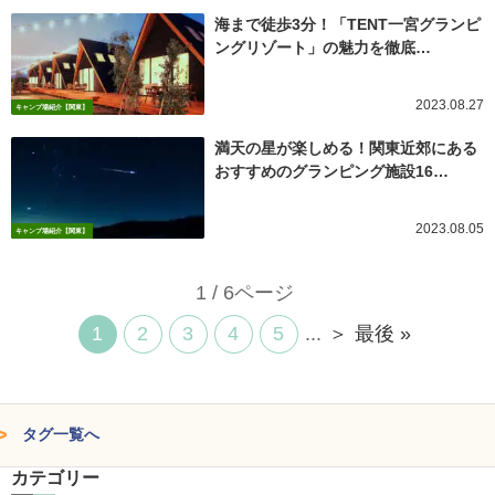
海まで徒歩3分！「TENT一宮グランピ
ングリゾート」の魅力を徹底…
2023.08.27
キャンプ場紹介【関東】
満天の星が楽しめる！関東近郊にある
おすすめのグランピング施設16…
2023.08.05
キャンプ場紹介【関東】
1 / 6ページ
1
2
3
4
5
...
＞
最後 »
タグ一覧へ
カテゴリー