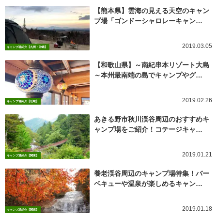
【熊本県】雲海の見える天空のキャン
プ場「ゴンドーシャロレーキャン…
2019.03.05
キャンプ場紹介【九州・沖縄】
【和歌山県】～南紀串本リゾート大島
～本州最南端の島でキャンプやグ…
2019.02.26
キャンプ場紹介【近畿】
あきる野市秋川渓谷周辺のおすすめキ
ャンプ場をご紹介！コテージキャ…
2019.01.21
キャンプ場紹介【関東】
養老渓谷周辺のキャンプ場特集！バー
ベキューや温泉が楽しめるキャン…
2019.01.18
キャンプ場紹介【関東】