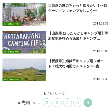
大自然の魅力をもっと知りたい！〜ロ
ケーションキャンプをしよう〜
2018.12.31
キャンプ場紹介【中部】
【山梨県 ほったらかしキャンプ場】甲
府盆地を拝める温泉とキャンプ…
2018.10.06
キャンプ場紹介【中部】
【愛媛県】姫鶴平キャンプ場レポー
ト！雄大な四国カルストを360度…
2018.07.30
キャンプ場紹介【四国】
6 / 6ページ
« 先頭
＜
...
2
3
4
5
6