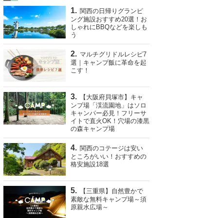
関西の日帰りグランピ
ング施設おすすめ20選！お
しゃれにBBQなどを楽しも
う
マルチグリドルレシピ7
選｜キャンプ飯に革命を起
こす！
【大阪府貝塚市】キャ
ンプ場「渓流園地」はソロ
キャンパー必見！フリーサ
イトで直火OK！穴場の漆黒
の森キャンプ場
関西のコテージは安い
ところがいい！おすすめの
格安施設18選
【三重県】自然豊かで
素敵な無料キャンプ場～須
原親水広場～