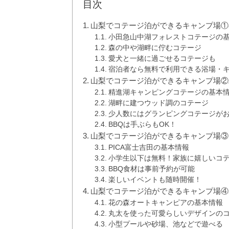
目次
山梨でコテージ泊ができるキャンプ場①
小田急山中湖フォレストコテージの
森の中や湖畔に佇むコテージ
愛犬と一緒に過ごせるコテージも
宿泊者なら無料で利用できる浴場・
山梨でコテージ泊ができるキャンプ場②
精進湖キャンピングコテージの基本
湖畔に建つウッド調のコテージ
少人数にはグランピングコテージが
BBQは手ぶらもOK！
山梨でコテージ泊ができるキャンプ場③P
PICA富士吉田の基本情報
小学生以下は無料！家族に嬉しいコ
BBQ食材は事前予約が可能
楽しいイベントも随時開催！
山梨でコテージ泊ができるキャンプ場④
花の森オートキャンピアの基本情報
丸太を使った可愛らしいデザインの
小型プールや砂場、池などで遊べる