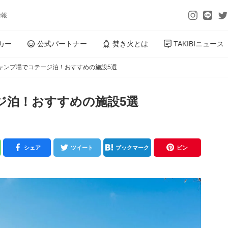
情報
カー
公式パートナー
焚き火とは
TAKIBIニュース
ャンプ場でコテージ泊！おすすめの施設5選
ジ泊！おすすめの施設5選
シェア
ツイート
ブックマーク
ピン